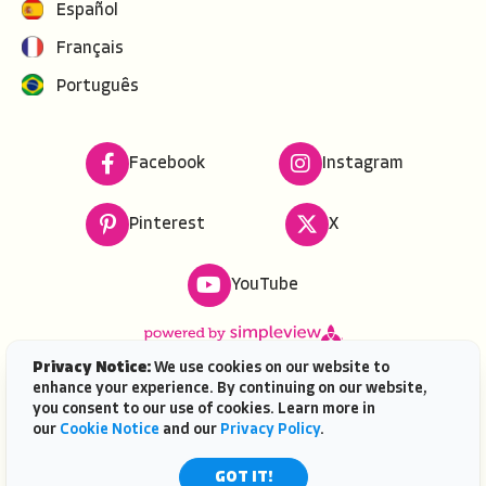
Español
Français
Português
Facebook
Instagram
Pinterest
X
YouTube
Privacy Notice:
We use cookies on our website to
enhance your experience. By continuing on our website,
Copyright ©
2026
VISIT FLORIDA. All rights reserved.
you consent to our use of cookies. Learn more in
VISIT FLORIDA® is a service mark of the Florida Tourism
our
Cookie Notice
and our
Privacy Policy
.
Industry Marketing Corporation, d/b/a VISIT FLORIDA,
registered in the U.S. Patent & Trademark Office. |
GOT IT!