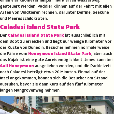
einen vier Kilometer langen, markierten Wasserweg
gesteuert werden. Paddler können auf der Fahrt mit allen
Arten von Wildtieren rechnen, darunter Delfine, Seekühe
und Meeresschildkröten.
Caladesi Island State Park
Der
Caladesi Island State Park
ist ausschließlich mit
dem Boot zu erreichen und liegt nur wenige Kilometer vor
der Küste von Dunedin. Besucher nehmen normalerweise
die Fähre vom
Honeymoon Island State Park
, aber auch
das Kajak ist eine gute Anreisemöglichkeit. Jenes kann bei
Sail Honeymoon
ausgeliehen werden, und die Paddelzeit
nach Caladesi beträgt etwa 20 Minuten. Einmal auf der
Insel angekommen, können sich die Besucher am Strand
ausruhen, bevor sie dann Kurs auf den fünf Kilometer
langen Mangrovenweg nehmen.