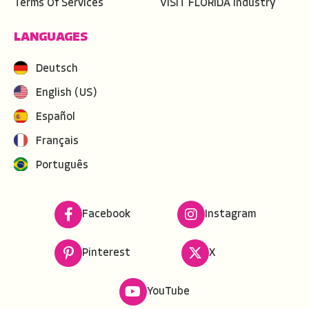
Terms Of Services
VISIT FLORIDA Industry
LANGUAGES
Deutsch
English (US)
Español
Français
Português
Facebook
Instagram
Pinterest
X
YouTube