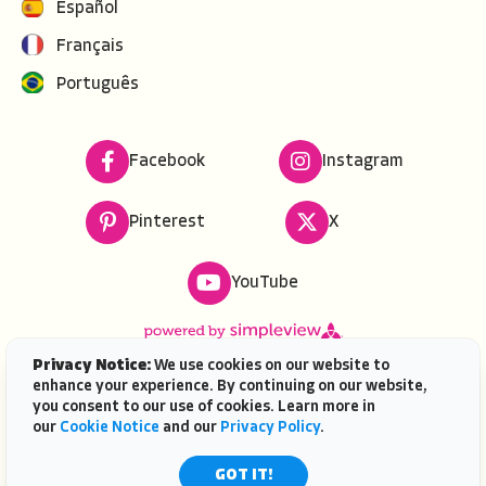
Español
Français
Português
Facebook
Instagram
Pinterest
X
YouTube
Privacy Notice:
We use cookies on our website to
enhance your experience. By continuing on our website,
Copyright ©
2026
VISIT FLORIDA. All rights reserved.
you consent to our use of cookies. Learn more in
VISIT FLORIDA® is a service mark of the Florida Tourism
our
Cookie Notice
and our
Privacy Policy
.
Industry Marketing Corporation, d/b/a VISIT FLORIDA,
registered in the U.S. Patent & Trademark Office. |
GOT IT!