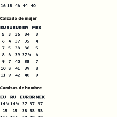
16
18
46
44
40
Calzado de mujer
EU
RU
EUR
BR
MEX
5
3
36
34
3
6
4
37
35
4
7
5
38
36
5
8
6
39
37 ½
6
9
7
40
38
7
10
8
41
39
8
11
9
42
40
9
Camisas de hombre
EU
RU
EUR
BR
MEX
14 ½
14 ½
37
37
37
15
15
38
38
38