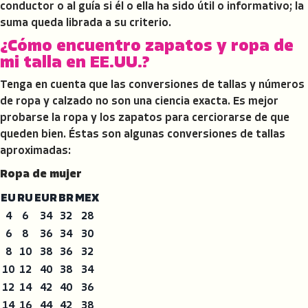
conductor o al guía si él o ella ha sido útil o informativo; la
suma queda librada a su criterio.
¿Cómo encuentro zapatos y ropa de
mi talla en EE.UU.?
Tenga en cuenta que las conversiones de tallas y números
de ropa y calzado no son una ciencia exacta. Es mejor
probarse la ropa y los zapatos para cerciorarse de que
queden bien. Éstas son algunas conversiones de tallas
aproximadas:
Ropa de mujer
EU
RU
EUR
BR
MEX
4
6
34
32
28
6
8
36
34
30
8
10
38
36
32
10
12
40
38
34
12
14
42
40
36
14
16
44
42
38