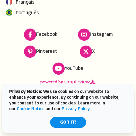
Français
Português
Facebook
Instagram
Pinterest
X
YouTube
Privacy Notice:
We use cookies on our website to
enhance your experience. By continuing on our website,
Copyright ©
2026
VISIT FLORIDA. All rights reserved.
you consent to our use of cookies. Learn more in
VISIT FLORIDA® is a service mark of the Florida Tourism
our
Cookie Notice
and our
Privacy Policy
.
Industry Marketing Corporation, d/b/a VISIT FLORIDA,
registered in the U.S. Patent & Trademark Office. |
GOT IT!
Contact Us
| AI is powered by
Mindtrip.