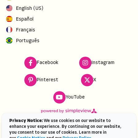
English (US)
Español
Français
Português
Facebook
Instagram
Pinterest
X
YouTube
Privacy Notice:
We use cookies on our website to
enhance your experience. By continuing on our website,
Copyright ©
2026
VISIT FLORIDA. All rights reserved.
you consent to our use of cookies. Learn more in
VISIT FLORIDA® is a service mark of the Florida Tourism