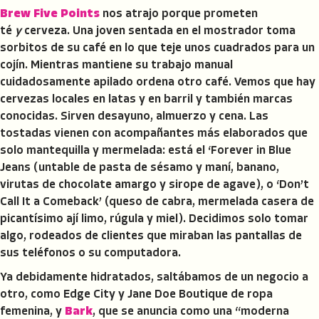
Brew Five Points
nos atrajo porque prometen
té
y
cerveza. Una joven sentada en el mostrador toma
sorbitos de su café en lo que teje unos cuadrados para un
cojín. Mientras mantiene su trabajo manual
cuidadosamente apilado ordena otro café. Vemos que hay
cervezas locales en latas y en barril y también marcas
conocidas. Sirven desayuno, almuerzo y cena. Las
tostadas vienen con acompañantes más elaborados que
solo mantequilla y mermelada: está el ‘Forever in Blue
Jeans (untable de pasta de sésamo y maní, banano,
virutas de chocolate amargo y sirope de agave), o ‘Don’t
Call It a Comeback’ (queso de cabra, mermelada casera de
picantísimo ají limo, rúgula y miel). Decidimos solo tomar
algo, rodeados de clientes que miraban las pantallas de
sus teléfonos o su computadora.
Ya debidamente hidratados, saltábamos de un negocio a
otro, como Edge City y Jane Doe Boutique de ropa
femenina, y
Bark
, que se anuncia como una “moderna