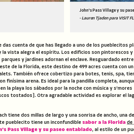
John's Pass Village y su pa
- Lauren Tjaden para VISIT 
e das cuenta de que has llegado a uno de los pueblecitos p
 y la vista alegra el espíritu. Los edificios son pintorescos 
parques y jardines adornan el enclave. Resguardado entre 
este de la Florida, este destino de 499 acres cuenta con u
lets. También ofrece cobertizo para botes, tenis, spa, tie
n finísima arena. Es ideal para la pandilla completa, aunqu
 en la playa los sábados por la noche con música y s’more
scos tostados]. Otra agradable actividad es explorar el l
ch tiene dos millas de largo y una sonrisa de ancho, una de
te pueblecito tiene un inconfundible
sabor a la Florida
de
n's Pass Village y su paseo entablado
, al estilo de un p