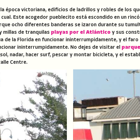
a época victoriana, edificios de ladrillos y robles de los 
 cual. Este acogedor pueblecito está escondido en un rincón
porque ocho diferentes banderas se izaron durante su tumu
 y millas de tranquilas
playas por el Atlántico
y sus constr
a de la Florida en funcionar ininterrumpidamente, y el faro 
cionar ininterrumpidamente. No dejes de visitar el
parque
 sol, nadar, hacer surf, pescar y montar bicicleta, y el esta
alle Centre.