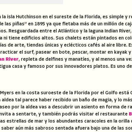
la isla Hutchinson en el sureste de la Florida, es simple y 
de las piñas” en 1895 ya que fletaba más de un millón de ca
os. Resguardada entre el Atlántico y la laguna Indian River,
 ni tiene edificios altos. Sus chalets están pintados en co
as de arte, tiendas únicas y eclécticos cafés al aire libre.
practicar el surf, pasear en bote, pescar, montar en kayak 
an River
, repleta de delfines y manatíes, y al menos una v
antigua casa y famoso por sus innovadores platos. Es uno d
 Myers en la costa suroeste de la Florida por el Golfo está 
 aldea tal parece haber recibido un baño de magia, y lo m
aseo por la aldea vas a descubrir un asiento en forma de ra
nvita a sentarte, y también podrás visitar el restaurante
B
las estrellas de mar y los abundantes caracoles en la orilla 
 saber aún más sabroso sentada afuera bajo una de las somb