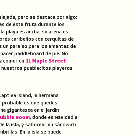
relajada, pero se destaca por algo:
jas de esta fruta durante los
 la playa es ancha, su arena es
lores caribeños con cerquitas de
 Es un paraíso para los amantes de
y hacer paddleboard de pie. No
ez comer en
11 Maple Street
e nuestros pueblecitos playeros
Captiva Island, la hermana
ás probable es que quedes
na gigantesca en el jardín
ubble Room
, donde es Navidad el
de la isla, y saborear un sándwich
rillas. En la isla se puede