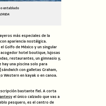
seo entablado
FLORIDA
layeros más especiales de la
y con apariencia nostálgica.
el Golfo de México y un singular
n acogedor hotel boutique, lujosas
ndas, restaurantes, un gimnasio y,
e hay una piscina solo para
s [sándwich con galletas Graham,
ago Western en kayak o en canoa.
scripción bastante fiel. A corta
 antes
y el único calzado que vas a
ueblo pesquero, es el centro de