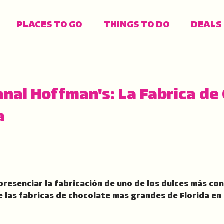
PLACES TO GO
THINGS TO DO
DEALS
FIND YOUR FAV
PLACES TO STA
TRAVEL IDEAS
POPULAR LINKS
nal Hoffman's: La Fabrica de
a
Gulf Coast
Campgrounds
Attractions
Events
A
F
O
F
A
W
resenciar la fabricación de uno de los dulces más con
e las fabricas de chocolate mas grandes de Florida en