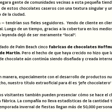
egara gente de comunidades vecinas a esta pequeña tiend
 de estos chocolates caseros con una textura singular y u
 de la ciudad.
 — tendrían sus fieles seguidores. Yendo de cliente en clien
l. Luego de un tiempo, gracias a la cobertura en los medio
la leyenda dejó de ser meramente “local”.
ondado de Palm Beach cinco
fabricas de chocolates Hoffm
de Martin
. Pero el hecho de que haya crecido no hizo que l
de chocolate aún continúa siendo diseñada y creada intern
n manera, especialmente con el desarrollo de productos nue
ho, nuestro título extraoficial para él es ‘jefe chocolatero’ 
s visitantes también pueden presenciar cómo se hace el c
 fábrica. La compañía no lleva estadísticas de la cantidad t
temporada invernal de fiestas llegan más de 50,000 person