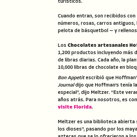
turísticos.
Cuando entran, son recibidos con
números, rosas, carros antiguos,
pelota de básquetbol — y rellenos 
Los
Chocolates artesanales Ho
1,200 productos incluyendo más de 
de libras diarias. Cada año, la pl
10,000 libras de chocolate en blo
Bon Appetit
escribió que Hoffman’s
Journal
dijo que Hoffman’s tenía 
especial”, dijo Meltzer. “Este ve
años atrás. Para nosotros, es com
visite Florida
.
Meltzer es una biblioteca abierta
los dioses”, pasando por los maya
aztecas que se lo ofrecieron a l