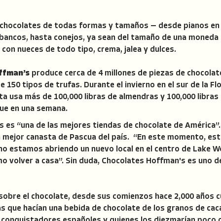
 chocolates de todas formas y tamaños — desde pianos en m
 bancos, hasta conejos, ya sean del tamaño de una moneda
con nueces de todo tipo, crema, jalea y dulces.
ffman’s
produce cerca de 4 millones de piezas de chocolat
150 tipos de trufas. Durante el invierno en el sur de la Flor
anta usa más de 100,000 libras de almendras y 100,000 libra
que en una semana.
 es “una de las mejores tiendas de chocolate de América”.
la mejor canasta de Pascua del país. “En este momento, es
rano estamos abriendo un nuevo local en el centro de Lake
o volver a casa”. Sin duda, Chocolates Hoffman's es uno d
 sobre el chocolate, desde sus comienzos hace 2,000 años c
s que hacían una bebida de chocolate de los granos de cac
os conquistadores españoles y quienes los diezmarían poco