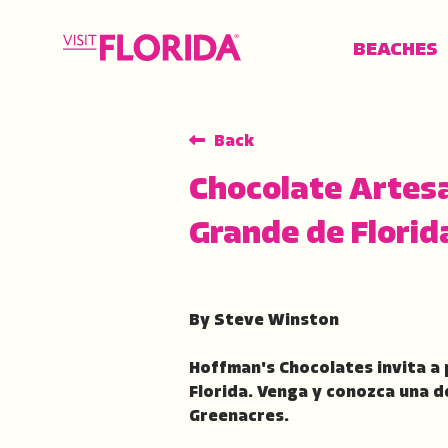
BEACHES
Back
FIND YOUR BEACH
PLACES TO GO
THINGS TO DO
MORE
Chocolate Artesa
Grande de Florid
By Steve Winston
Hoffman's Chocolates invita a p
Florida. Venga y conozca una d
Greenacres.