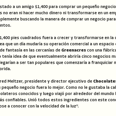
restado a un amigo $1,400 para comprar un pequeño negoci
nes no eran ni hacer mucho dinero ni transformarse en un em
emente buscando la manera de comprar un negocio para po
untos.
e 1,400 pies cuadrados fuera a crecer y transformarse en l
idea que un día mudaría su operación comercial a un espaci
 de fantasía en las cercanías de
Greenacres
con una fábrica
tenía idea de que eventualmente abriría cinco negocios má
legarían a ser tan populares que comenzaría a franquiciar
lorida.
 Fred Meltzer, presidente y director ejecutivo de
Chocolate
u pequeño negocio fuera lo mejor. Como no le gustaba la ca
olateros conocidos y luego viajó por alrededor del mundo
ás confiables. Unió todos estos ingredientes con este con
se a conocer con la velocidad de la luz”.